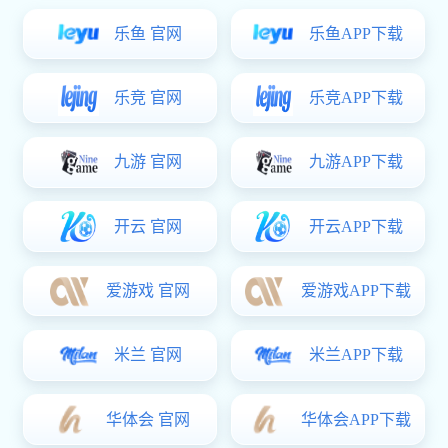
乐鱼 官网
乐鱼APP下载
乐竞 官网
乐竞APP下载
九游 官网
九游APP下载
开云 官网
开云APP下载
爱游戏 官网
爱游戏APP下载
米兰 官网
米兰APP下载
华体会 官网
华体会APP下载