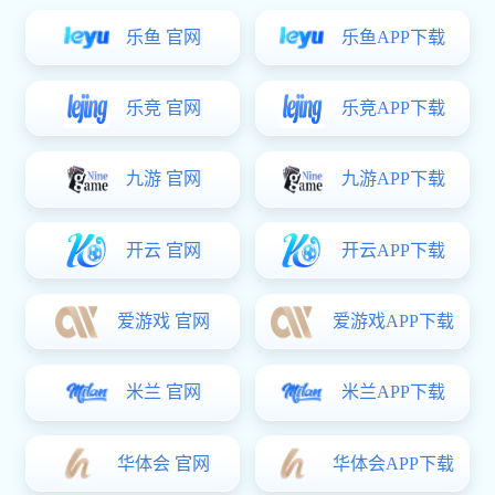
乐鱼 官网
乐鱼APP下载
乐竞 官网
乐竞APP下载
九游 官网
九游APP下载
开云 官网
开云APP下载
爱游戏 官网
爱游戏APP下载
米兰 官网
米兰APP下载
华体会 官网
华体会APP下载