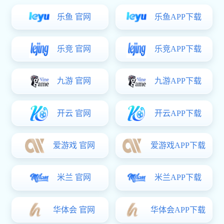
乐鱼 官网
乐鱼APP下载
乐竞 官网
乐竞APP下载
九游 官网
九游APP下载
开云 官网
开云APP下载
爱游戏 官网
爱游戏APP下载
米兰 官网
米兰APP下载
华体会 官网
华体会APP下载