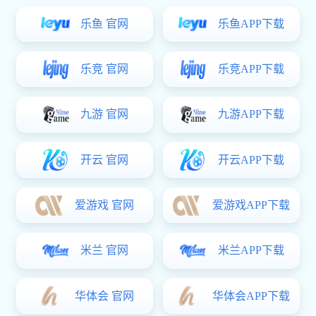
乐鱼 官网
乐鱼APP下载
乐竞 官网
乐竞APP下载
九游 官网
九游APP下载
开云 官网
开云APP下载
爱游戏 官网
爱游戏APP下载
米兰 官网
米兰APP下载
华体会 官网
华体会APP下载